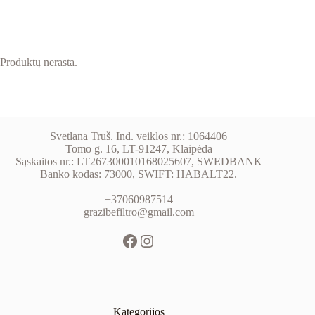
Produktų nerasta.
Svetlana Truš. Ind. veiklos nr.: 1064406
Tomo g. 16, LT-91247, Klaipėda
Sąskaitos nr.: LT267300010168025607, SWEDBANK
Banko kodas: 73000, SWIFT: HABALT22.
+37060987514
grazibefiltro@gmail.com
Kategorijos