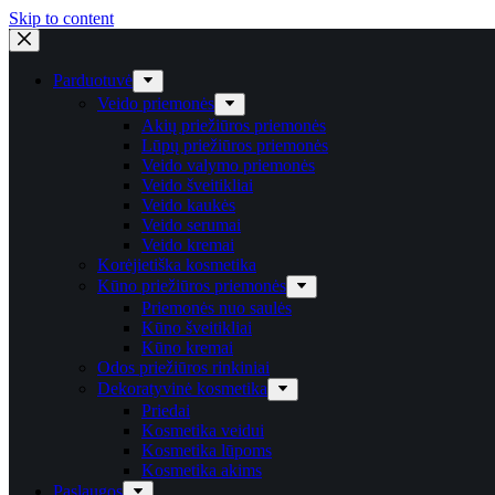
Skip to content
Parduotuvė
Veido priemonės
Akių priežiūros priemonės
Lūpų priežiūros priemonės
Veido valymo priemonės
Veido šveitikliai
Veido kaukės
Veido serumai
Veido kremai
Korėjietiška kosmetika
Kūno priežiūros priemonės
Priemonės nuo saulės
Kūno šveitikliai
Kūno kremai
Odos priežiūros rinkiniai
Dekoratyvinė kosmetika
Priedai
Kosmetika veidui
Kosmetika lūpoms
Kosmetika akims
Paslaugos