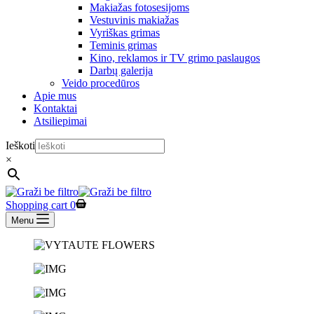
Makiažas fotosesijoms
Vestuvinis makiažas
Vyriškas grimas
Teminis grimas
Kino, reklamos ir TV grimo paslaugos
Darbų galerija
Veido procedūros
Apie mus
Kontaktai
Atsiliepimai
Ieškoti
×
Shopping cart
0
Menu