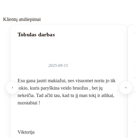
Klientų atsiliepimai
Tobulas darbas
V
N
2025-09-15
r
a
Esu gana jautri makiažui, nes visuomet noriu jo tik
p
‹
›
tokio, kuris paryškina veido bruožus , bet jų
s
nekeičia. Tad ačiū tau, kad tu jį man tokį ir atlikai,
K
nuostabiai !
m
k
d
Viktorija
A