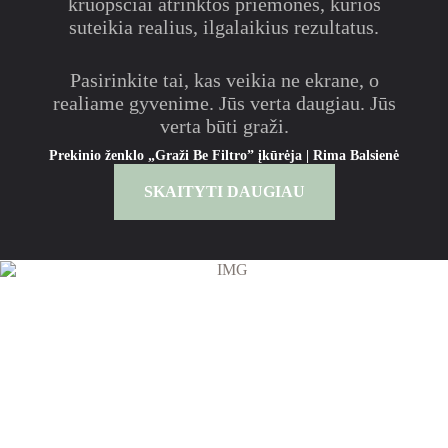
kruopščiai atrinktos priemonės, kurios
suteikia realius, ilgalaikius rezultatus.
Pasirinkite tai, kas veikia ne ekrane, o
realiame gyvenime. Jūs verta daugiau. Jūs
verta būti graži.
Prekinio ženklo „Graži Be Filtro” įkūrėja
| Rima Balsienė
SKAITYTI DAUGIAU
Prenumeruok naujienlaiškį ir