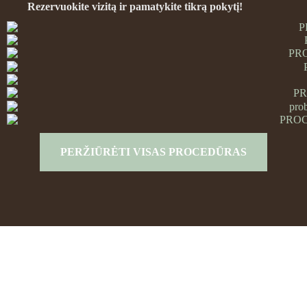
Rezervuokite vizitą ir pamatykite tikrą pokytį!
PERŽIŪRĖTI VISAS PROCEDŪRAS