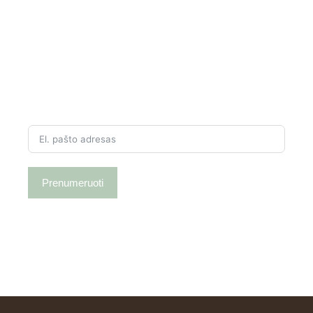
gauk daugiau!
Išskirtinės nuolaidos ir slapti pasiūlymai tik
prenumeratoriams.
Grožio patarimai ir naujausios tendencijos
tiesiai į Jūsų el. paštą.
Įveskite savo el. paštą ir nepraleiskite grožio
naujienų!
Prenumeruoti