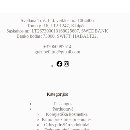
Svetlana Truš. Ind. veiklos nr.: 1064406
Tomo g. 16, LT-91247, Klaipėda
Sąskaitos nr.: LT267300010168025607, SWEDBANK
Banko kodas: 73000, SWIFT: HABALT22.
+37060987514
grazibefiltro@gmail.com
Kategorijos
Paslaugos
Parduotuvė
Korėjietiška kosmetika
Kūno priežiūros priemonės
Odos priežiūros rinkiniai
Dekoratyvinė kosm
etika