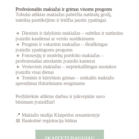
Profesionalūs makiažai ir grimas visoms progoms
Tobulai atliktas makiažas pabrėžia natūralų grožį,
suteikia pasitikėjimo ir leidžia jaustis ypatingai.
🔹 Dieninis ir dalykinis makiažas – subtilus ir natūralus
įvaizdis kasdienai ar verslo susitikimams
🔹 Proginis ir vakarinis makiažas – išraiškingas
įvaizdis ypatingoms progoms
🔹 Fotosesijų ir modelių portfolio makiažas –
profesionaliai atrodantis įvaizdis kamerai
🔹 Vestuvinis makiažas – nepriekaištingas nuotakos
įvaizdis visai dienai
🔹 Teminis ir kūrybinis grimas – unikalūs makiažo
sprendimai išskirtiniams renginiams
Peržiūrėkite atliktus darbus ir įsikvėpkite savo
būsimam įvaizdžiui!
📍 Makiažo studija Klaipėdos senamiestyje
📅 Išankstinė registracija būtina
SKAITYTI DAUGIAU