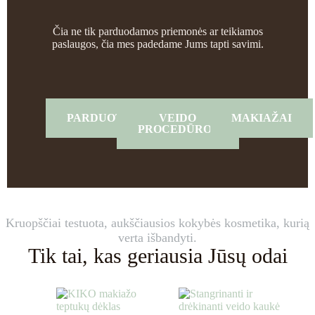
Čia ne tik parduodamos priemonės ar teikiamos
paslaugos, čia mes padedame Jums tapti savimi.
PARDUOTUVĖ
VEIDO
MAKIAŽAI
PROCEDŪROS
Kruopščiai testuota, aukščiausios kokybės kosmetika, kurią
verta išbandyti.
Tik tai, kas geriausia Jūsų odai