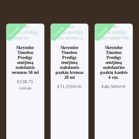
Nuolaida
Nuolaida
Nuolaida
Skeyndor
Skeyndor
Skeyndor
Timeless
Timeless
Timeless
Prodigy
Prodigy
Prodigy
senėjimą
senėjimą
senėjimą
stabdantis
stabdantis
stabdančios
serumas 50 ml
paakių kremas
paakių kaukės
20 ml
4 vnt.
€
138.75
€
71.25
€
46.50
€
95.00
€
62.00
€
185.00