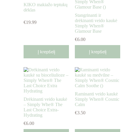
KIKO makiažo teptukų
dėklas
Stangrinanti ir
drėkinanti veido kaukė
€
19.99
Simply When®
Glamour Base
€
6.00
Į krepšelį
Į krepšelį
Raminanti veido kaukė
Drėkinanti veido kaukė
Simply When® Cosmic
– Simply Whe® The
Calm
Last Choice Extra-
€
3.50
Hydrating
€
6.00