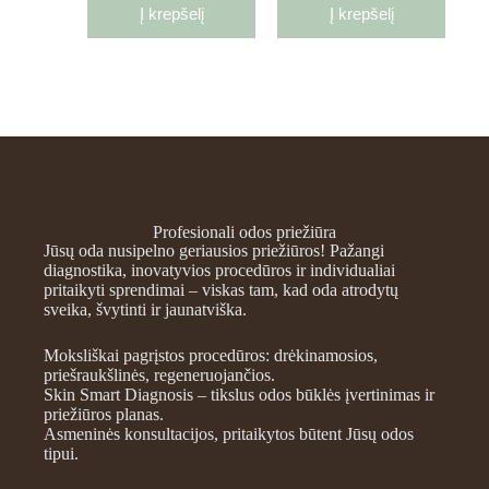
Į krepšelį
Į krepšelį
Profesionali odos priežiūra
Jūsų oda nusipelno geriausios priežiūros! Pažangi
diagnostika, inovatyvios procedūros ir individualiai
pritaikyti sprendimai – viskas tam, kad oda atrodytų
sveika, švytinti ir jaunatviška.
Moksliškai pagrįstos procedūros: drėkinamosios,
priešraukšlinės, regeneruojančios.
Skin Smart Diagnosis – tikslus odos būklės įvertinimas ir
priežiūros planas.
Asmeninės konsultacijos, pritaikytos būtent Jūsų odos
tipui.