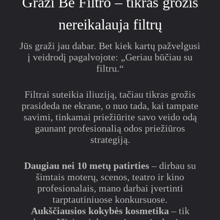
Graži Be Filtro – tikras grožis
nereikalauja filtrų
Jūs graži jau dabar. Bet kiek kartų pažvelgusi
į veidrodį pagalvojote: „Geriau būčiau su
filtru.“
Filtrai suteikia iliuziją, tačiau tikras grožis
prasideda ne ekrane, o nuo tada, kai tampate
savimi, tinkamai priežiūrite savo veido odą
gaunant profesionalią odos priežiūros
strategiją.
Daugiau nei 10 metų patirties
– dirbau su
šimtais moterų, scenos, teatro ir kino
profesionalais, mano darbai įvertinti
tarptautiniuose konkursuose.
Aukščiausios kokybės kosmetika
– tik