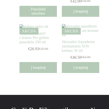
€
42.00
€
56.00
Pasirinkti
Į krepšelį
savybes
AKCIJA
AKCIJA
Skeyndor Expert
Cleanse Pro gelinis
Skeyndor Aquatherm
prausiklis 200 ml
raminamasis SOS
€
26.93
€
35.90
kremas 50 ml
€
46.50
€
62.00
Į krepšelį
Į krepšelį