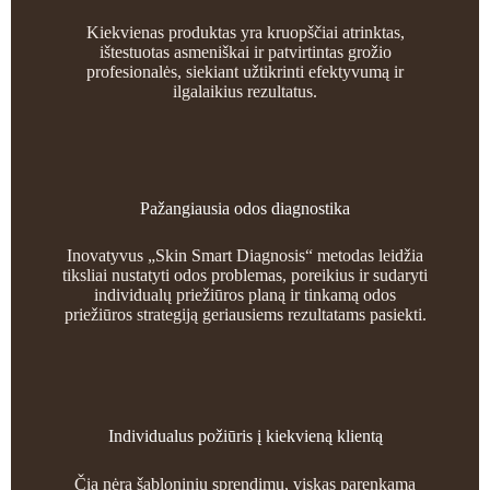
Kiekvienas produktas yra kruopščiai atrinktas,
ištestuotas asmeniškai ir patvirtintas grožio
profesionalės, siekiant užtikrinti efektyvumą ir
ilgalaikius rezultatus.
Pažangiausia odos diagnostika
Inovatyvus „Skin Smart Diagnosis“ metodas leidžia
tiksliai nustatyti odos problemas, poreikius ir sudaryti
individualų priežiūros planą ir tinkamą odos
priežiūros strategiją geriausiems rezultatams pasiekti.
Individualus požiūris į kiekvieną klientą
Čia nėra šabloninių sprendimų, viskas parenkama