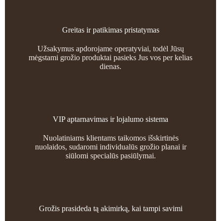
Greitas ir patikimas pristatymas
Užsakymus apdorojame operatyviai, todėl Jūsų
mėgstami grožio produktai pasieks Jus vos per kelias
dienas.
VIP aptarnavimas ir lojalumo sistema
Nuolatiniams klientams taikomos išskirtinės
nuolaidos, sudaromi individualūs grožio planai ir
siūlomi specialūs pasiūlymai.
Grožis prasideda tą akimirką, kai tampi savimi