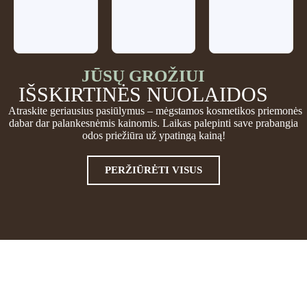
JŪSŲ GROŽIUI
IŠSKIRTINĖS NUOLAIDOS
Atraskite geriausius pasiūlymus – mėgstamos kosmetikos priemonės
dabar dar palankesnėmis kainomis. Laikas palepinti save prabangia
odos priežiūra už ypatingą kainą!
PERŽIŪRĖTI VISUS