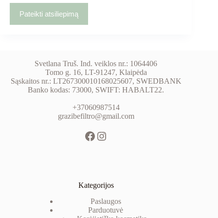
Pateikti atsiliepimą
Svetlana Truš. Ind. veiklos nr.: 1064406
Tomo g. 16, LT-91247, Klaipėda
Sąskaitos nr.: LT267300010168025607, SWEDBANK
Banko kodas: 73000, SWIFT: HABALT22.
+37060987514
grazibefiltro@gmail.com
Kategorijos
Paslaugos
Parduotuvė