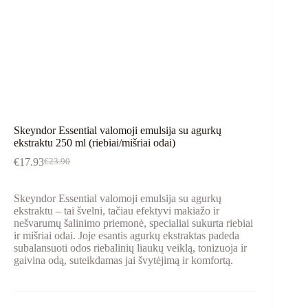
Skeyndor Essential valomoji emulsija su agurkų
ekstraktu 250 ml (riebiai/mišriai odai)
€
17.93
€
23.90
Skeyndor Essential valomoji emulsija su agurkų
ekstraktu – tai švelni, tačiau efektyvi makiažo ir
nešvarumų šalinimo priemonė, specialiai sukurta riebiai
ir mišriai odai. Joje esantis agurkų ekstraktas padeda
subalansuoti odos riebalinių liaukų veiklą, tonizuoja ir
gaivina odą, suteikdamas jai švytėjimą ir komfortą.