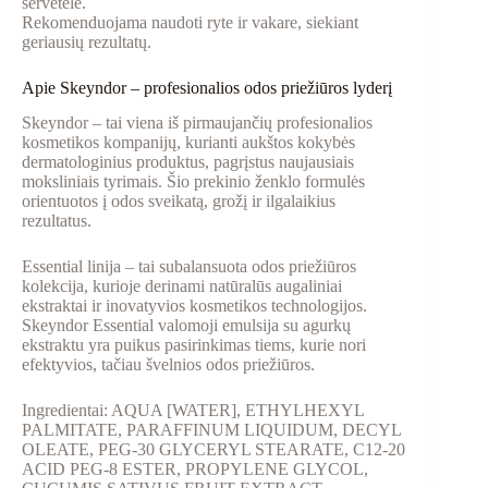
servetėle.
Rekomenduojama naudoti ryte ir vakare, siekiant
geriausių rezultatų.
Apie Skeyndor – profesionalios odos priežiūros lyderį
Skeyndor – tai viena iš pirmaujančių profesionalios
kosmetikos kompanijų, kurianti aukštos kokybės
dermatologinius produktus, pagrįstus naujausiais
moksliniais tyrimais. Šio prekinio ženklo formulės
orientuotos į odos sveikatą, grožį ir ilgalaikius
rezultatus.
Essential linija – tai subalansuota odos priežiūros
kolekcija, kurioje derinami natūralūs augaliniai
ekstraktai ir inovatyvios kosmetikos technologijos.
Skeyndor Essential valomoji emulsija su agurkų
ekstraktu yra puikus pasirinkimas tiems, kurie nori
efektyvios, tačiau švelnios odos priežiūros.
Ingredientai: AQUA [WATER], ETHYLHEXYL
PALMITATE, PARAFFINUM LIQUIDUM, DECYL
OLEATE, PEG-30 GLYCERYL STEARATE, C12-20
ACID PEG-8 ESTER, PROPYLENE GLYCOL,