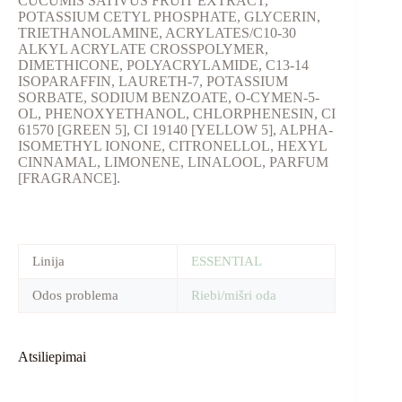
CUCUMIS SATIVUS FRUIT EXTRACT,
POTASSIUM CETYL PHOSPHATE, GLYCERIN,
TRIETHANOLAMINE, ACRYLATES/C10-30
ALKYL ACRYLATE CROSSPOLYMER,
DIMETHICONE, POLYACRYLAMIDE, C13-14
ISOPARAFFIN, LAURETH-7, POTASSIUM
SORBATE, SODIUM BENZOATE, O-CYMEN-5-
OL, PHENOXYETHANOL, CHLORPHENESIN, CI
61570 [GREEN 5], CI 19140 [YELLOW 5], ALPHA-
ISOMETHYL IONONE, CITRONELLOL, HEXYL
CINNAMAL, LIMONENE, LINALOOL, PARFUM
[FRAGRANCE].
Linija
ESSENTIAL
Odos problema
Riebi/mišri oda
Atsiliepimai