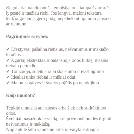
Reguliariai naudojant šią emulsiją, oda tampa švaresnė,
lygesnė ir mažiau riebi. Jos lengva, maloni tekstūra
leidžia greitai įsigerti į odą, nepaliekant lipnumo jausmo
ar riebumo.
Pagrindinės savybės:
✔ Efektyviai pašalina riebalus, nešvarumus ir makiažo
likučius
✔ Agurkų ekstraktas subalansuoja odos būklę, mažina
riebalų perteklių
✔ Tonizuoja, suteikia odai skaistumo ir elastingumo
✔ Idealiai tinka riebiai ir mišriai odai
✔ Malonus gaivos ir švaros pojūtis po naudojimo
Kaip naudoti?
Tepkite emulsiją ant sausos arba šiek tiek sudrėkintos
odos.
Švelniai masažuokite veidą, kol priemonė pradės tirpinti
nešvarumus ir makiažą.
Nuplaukite šiltu vandeniu arba nuvalykite drėgna