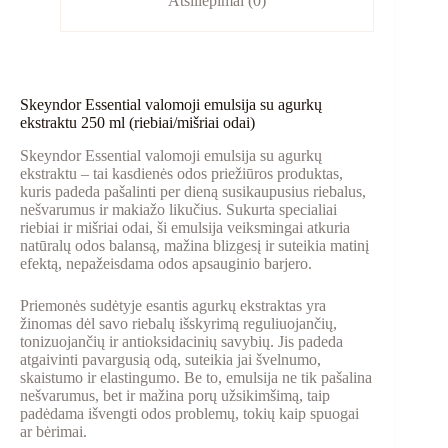
Atsiliepimai (0)
Skeyndor Essential valomoji emulsija su agurkų
ekstraktu 250 ml (riebiai/mišriai odai)
Skeyndor Essential valomoji emulsija su agurkų
ekstraktu – tai kasdienės odos priežiūros produktas,
kuris padeda pašalinti per dieną susikaupusius riebalus,
nešvarumus ir makiažo likučius. Sukurta specialiai
riebiai ir mišriai odai, ši emulsija veiksmingai atkuria
natūralų odos balansą, mažina blizgesį ir suteikia matinį
efektą, nepažeisdama odos apsauginio barjero.
Priemonės sudėtyje esantis agurkų ekstraktas yra
žinomas dėl savo riebalų išskyrimą reguliuojančių,
tonizuojančių ir antioksidacinių savybių. Jis padeda
atgaivinti pavargusią odą, suteikia jai švelnumo,
skaistumo ir elastingumo. Be to, emulsija ne tik pašalina
nešvarumus, bet ir mažina porų užsikimšimą, taip
padėdama išvengti odos problemų, tokių kaip spuogai
ar bėrimai.