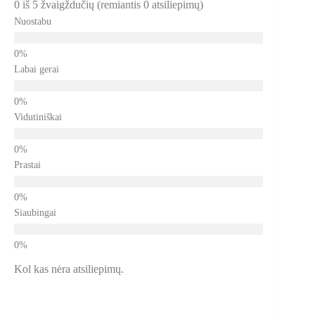
0 iš 5 žvaigždučių (remiantis 0 atsiliepimų)
Nuostabu
Labai gerai
Vidutiniškai
Prastai
Siaubingai
Kol kas nėra atsiliepimų.