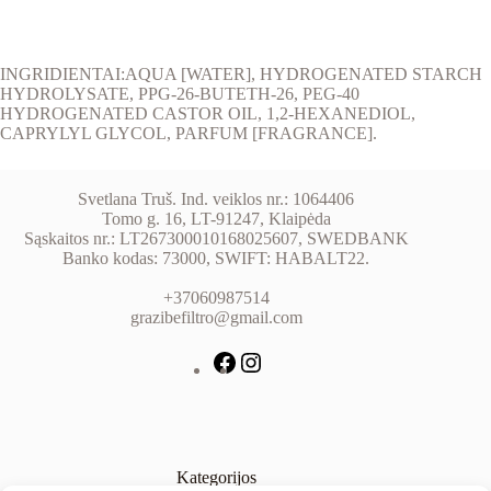
INGRIDIENTAI:AQUA [WATER], HYDROGENATED STARCH
HYDROLYSATE, PPG-26-BUTETH-26, PEG-40
HYDROGENATED CASTOR OIL, 1,2-HEXANEDIOL,
CAPRYLYL GLYCOL, PARFUM [FRAGRANCE].
Svetlana Truš. Ind. veiklos nr.: 1064406
Tomo g. 16, LT-91247, Klaipėda
Sąskaitos nr.: LT267300010168025607, SWEDBANK
Banko kodas: 73000, SWIFT: HABALT22.
+37060987514
grazibefiltro@gmail.com
Kategorijos