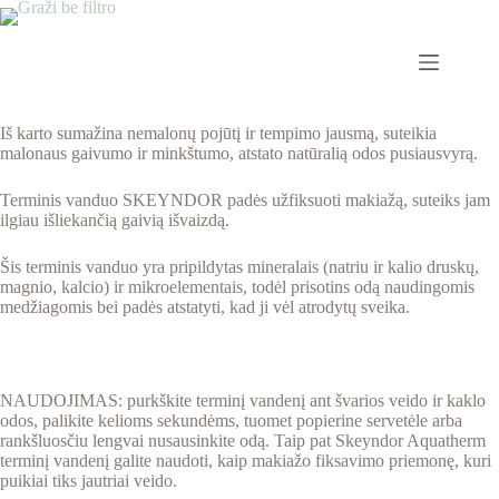
Iš karto sumažina nemalonų pojūtį ir tempimo jausmą, suteikia
malonaus gaivumo ir minkštumo, atstato natūralią odos pusiausvyrą.
Terminis vanduo SKEYNDOR padės užfiksuoti makiažą, suteiks jam
ilgiau išliekančią gaivią išvaizdą.
Šis terminis vanduo yra pripildytas mineralais (natriu ir kalio druskų,
magnio, kalcio) ir mikroelementais, todėl prisotins odą naudingomis
medžiagomis bei padės atstatyti, kad ji vėl atrodytų sveika.
NAUDOJIMAS: purkškite terminį vandenį ant švarios veido ir kaklo
odos, palikite kelioms sekundėms, tuomet popierine servetėle arba
rankšluosčiu lengvai nusausinkite odą. Taip pat Skeyndor Aquatherm
terminį vandenį galite naudoti, kaip makiažo fiksavimo priemonę, kuri
puikiai tiks jautriai veido.