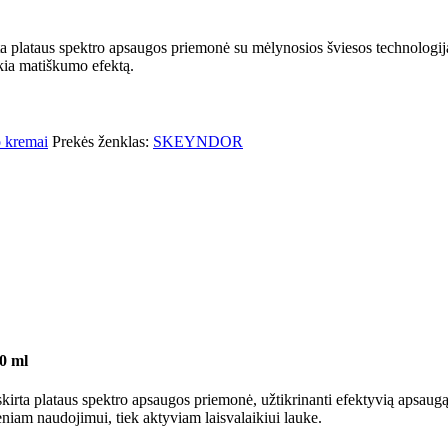
rta plataus spektro apsaugos priemonė su mėlynosios šviesos technolo
ikia matiškumo efektą.
 kremai
Prekės ženklas:
SKEYNDOR
0 ml
skirta plataus spektro apsaugos priemonė, užtikrinanti efektyvią aps
eniam naudojimui, tiek aktyviam laisvalaikiui lauke.