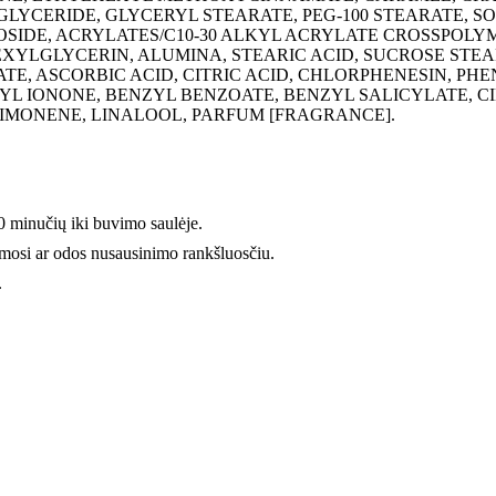
TRIGLYCERIDE, GLYCERYL STEARATE, PEG-100 STEARATE
IDE, ACRYLATES/C10-30 ALKYL ACRYLATE CROSSPOLYM
XYLGLYCERIN, ALUMINA, STEARIC ACID, SUCROSE STEA
 ASCORBIC ACID, CITRIC ACID, CHLORPHENESIN, PHENO
METHYL IONONE, BENZYL BENZOATE, BENZYL SALICYLATE
IMONENE, LINALOOL, PARFUM [FRAGRANCE].
20 minučių iki buvimo saulėje.
ymosi ar odos nusausinimo rankšluosčiu.
.