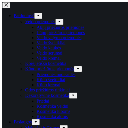
Skip
to
content
Parduotuvė
Veido priemonės
Akių priežiūros priemonės
Lūpų priežiūros priemonės
Veido valymo priemonės
Veido šveitikliai
Veido kaukės
Veido serumai
Veido kremai
Korėjietiška kosmetika
Kūno priežiūros priemonės
Priemonės nuo saulės
Kūno šveitikliai
Kūno kremai
Odos priežiūros rinkiniai
Dekoratyvinė kosmetika
Priedai
Kosmetika veidui
Kosmetika lūpoms
Kosmetika akims
Paslaugos
Makiažai ir Grimas