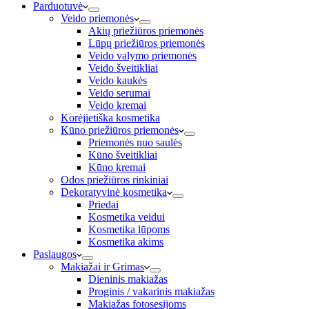
Parduotuvė
Veido priemonės
Akių priežiūros priemonės
Lūpų priežiūros priemonės
Veido valymo priemonės
Veido šveitikliai
Veido kaukės
Veido serumai
Veido kremai
Korėjietiška kosmetika
Kūno priežiūros priemonės
Priemonės nuo saulės
Kūno šveitikliai
Kūno kremai
Odos priežiūros rinkiniai
Dekoratyvinė kosmetika
Priedai
Kosmetika veidui
Kosmetika lūpoms
Kosmetika akims
Paslaugos
Makiažai ir Grimas
Dieninis makiažas
Proginis / vakarinis makiažas
Makiažas fotosesijoms