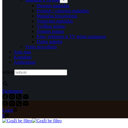
Dieninis makiažas
Proginis / vakarinis makiažas
Makiažas fotosesijoms
Vestuvinis makiažas
Vyriškas grimas
Teminis grimas
Kino, reklamos ir TV grimo paslaugos
Darbų galerija
Veido procedūros
Apie mus
Kontaktai
Atsiliepimai
Ieškoti
×
Parduotuvė
Login
Shopping
0
cart