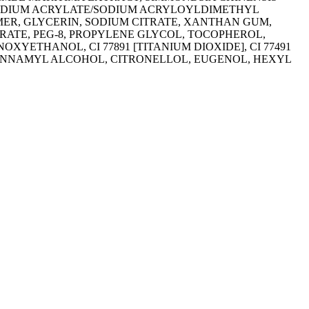
, SODIUM ACRYLATE/SODIUM ACRYLOYLDIMETHYL
ER, GLYCERIN, SODIUM CITRATE, XANTHAN GUM,
RATE, PEG-8, PROPYLENE GLYCOL, TOCOPHEROL,
XYETHANOL, CI 77891 [TITANIUM DIOXIDE], CI 77491
, CINNAMYL ALCOHOL, CITRONELLOL, EUGENOL, HEXYL