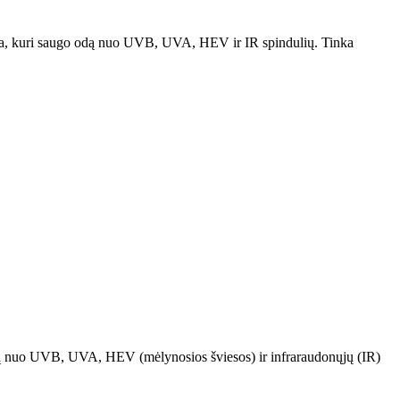
gija, kuri saugo odą nuo UVB, UVA, HEV ir IR spindulių. Tinka
augą nuo UVB, UVA, HEV (mėlynosios šviesos) ir infraraudonųjų (IR)