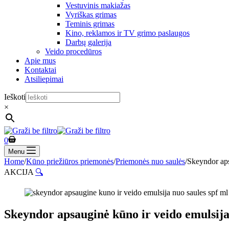
Vestuvinis makiažas
Vyriškas grimas
Teminis grimas
Kino, reklamos ir TV grimo paslaugos
Darbų galerija
Veido procedūros
Apie mus
Kontaktai
Atsiliepimai
Ieškoti
×
Shopping
0
cart
Menu
Home
/
Kūno priežiūros priemonės
/
Priemonės nuo saulės
/
Skeyndor aps
AKCIJA
🔍
Skeyndor apsauginė kūno ir veido emulsija