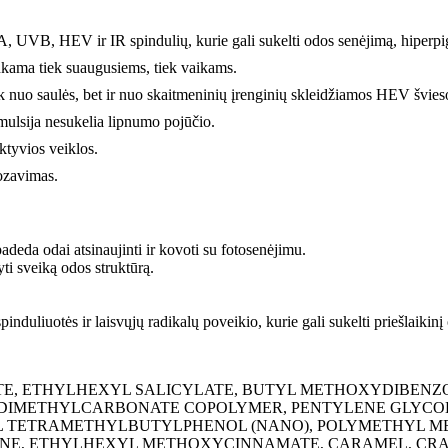
 UVB, HEV ir IR spindulių, kurie gali sukelti odos senėjimą, hiperpig
nkama tiek suaugusiems, tiek vaikams.
k nuo saulės, bet ir nuo skaitmeninių įrenginių skleidžiamos HEV šviesos
emulsija nesukelia lipnumo pojūčio.
ktyvios veiklos.
ozavimas.
eda odai atsinaujinti ir kovoti su fotosenėjimu.
yti sveiką odos struktūrą.
uliuotės ir laisvųjų radikalų poveikio, kurie gali sukelti priešlaikinį
TE, ETHYLHEXYL SALICYLATE, BUTYL METHOXYDIBENZO
DIMETHYLCARBONATE COPOLYMER, PENTYLENE GLYCOL
L TETRAMETHYLBUTYLPHENOL (NANO), POLYMETHYL M
, ETHYLHEXYL METHOXYCINNAMATE, CARAMEL, CRAM