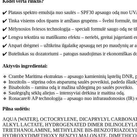
Kodėl verta rinktis?
✔️ Plataus spektro emulsija nuo saulės – SPF30 apsaugo odą nuo UVA,
✔️ Tinka visiems odos tipams ir amžiaus grupėms – švelni formulė, ti
✔️ Mėlynosios šviesos technologija – speciali formulė saugo odą ne ti
✔️ Lengva tekstūra su matiškumo efektu – neriebi, greitai įsigerianti 
✔️ Atspari drėgmei – užtikrina ilgalaikę apsaugą net po maudynių ar a
✔️ Buteliukas su dozatoriumi – patogus naudojimas ir ekonomiškas d
Aktyvūs ingredientai:
🔹 Crambe Maritima ekstraktas – apsaugo kamieninių ląstelių DNR, pad
🔹 Inozitolis – stiprina odos atsparumą saulės poveikiui, padeda išlaik
🔹 Bisabololis – ramina odą ir mažina uždegimą po saulės poveikio.
🔹 Saulėgrąžų sėklų aliejus – intensyviai drėkina ir maitina odą.
🔹 Ronacare® AP technologija – apsaugo nuo infraraudonosios (IR) spind
Pilna sudėtis:
AQUA [WATER], OCTOCRYLENE, DICAPRYLYL CARBONA
ALKYL LACTATE, HYDROGENATED DIMER DILINOLEYL/
TRIETHANOLAMINE, METHYLENE BIS-BENZOTRIAZOLY
HYDROXYDIMETHOXY BENZYLMALONATE, DIMETHICONE