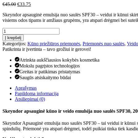
Original
Current
€
45.00
€
33.75
price
price
Skeyndor apsauginė emulsija nuo saulės SPF30 – veidui ir kūnui ski
was:
is:
visiems odos tipams ir amžiaus grupėms, yra atspari drėgmei bei sute
€45.00.
€33.75.
produkto
kiekis:
Į krepšelį
Skeyndor
Kategorijos:
Kūno priežiūros priemonės
,
Priemonės nuo saulės
,
Veido
apsauginė
Patikrinta ir įvertinta – tavo grožiui ir gerovei!
kūno
ir
Atrinkta aukščiausios kokybės kosmetika
veido
Mokslu pagrįstos technologijos
emulsija
Greitas ir patikimas pristatymas
nuo
Saugūs atsiskaitymo būdai
saulės
SPF30,
Aprašymas
200
Papildoma informacija
ml
Atsiliepimai (0)
Skeyndor apsauginė kūno ir veido emulsija nuo saulės SPF30, 20
Skeyndor Apsauginė emulsija nuo saulės SPF30 – tai veidui ir kūnui 
spindulių. Priemonė yra atspari drėgmei, todėl puikiai tinka tiek kasdi