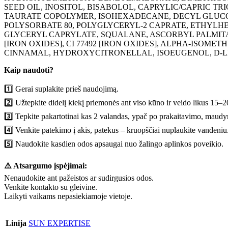
SEED OIL, INOSITOL, BISABOLOL, CAPRYLIC/CAPRIC 
TAURATE COPOLYMER, ISOHEXADECANE, DECYL GLUCOS
POLYSORBATE 80, POLYGLYCERYL-2 CAPRATE, ETHYLHE
GLYCERYL CAPRYLATE, SQUALANE, ASCORBYL PALMITATE,
[IRON OXIDES], CI 77492 [IRON OXIDES], ALPHA-ISO
CINNAMAL, HYDROXYCITRONELLAL, ISOEUGENOL, D-L
Kaip naudoti?
1️⃣ Gerai suplakite prieš naudojimą.
2️⃣ Užtepkite didelį kiekį priemonės ant viso kūno ir veido likus 15–
3️⃣ Tepkite pakartotinai kas 2 valandas, ypač po prakaitavimo, maud
4️⃣ Venkite patekimo į akis, patekus – kruopščiai nuplaukite vandeniu
5️⃣ Naudokite kasdien odos apsaugai nuo žalingo aplinkos poveikio.
⚠️ Atsargumo įspėjimai:
Nenaudokite ant pažeistos ar sudirgusios odos.
Venkite kontakto su gleivine.
Laikyti vaikams nepasiekiamoje vietoje.
Linija
SUN EXPERTISE