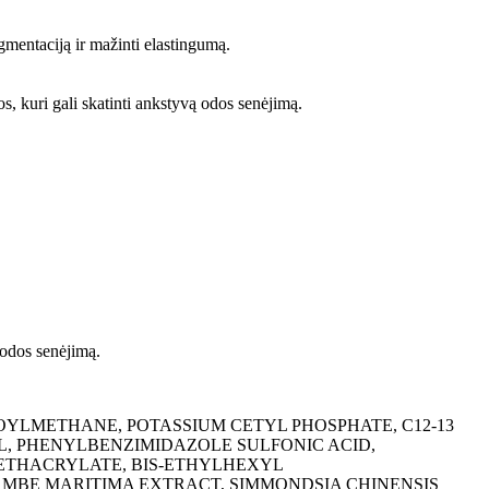
mentaciją ir mažinti elastingumą.
, kuri gali skatinti ankstyvą odos senėjimą.
 odos senėjimą.
YLMETHANE, POTASSIUM CETYL PHOSPHATE, C12-13
, PHENYLBENZIMIDAZOLE SULFONIC ACID,
ETHACRYLATE, BIS-ETHYLHEXYL
BE MARITIMA EXTRACT, SIMMONDSIA CHINENSIS