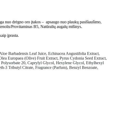
auga nuo drėgno oro įtakos – apsaugo nuo plaukų pasišiaušimo,
tenolis/Provitaminas B5, Natūralių augalų mišinys.
aip įprasta.
loe Barbadensis Leaf Juice, Echinacea Angustifolia Extract,
lea Europaea (Olive) Fruit Extract, Pyrus Cydonia Seed Extract,
Polysorbate 20, Caprylyl Glycol, Hexylene Glycol, Ethylhexyl
th-3 Tributyl Citrate, Fragrance (Parfum), Benzyl Benzoate,