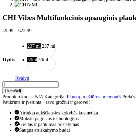
CHI Vibes Multifunkcinis apsauginis plau
Price
€
9.99
–
€
22.99
range:
€9.99
237 ml
237 ml
through
€22.99
Dydis
59ml
59ml
Išvalyti
produkto
kiekis:
Į krepšelį
CHI
Produkto kodas:
N/A
Kategorija:
Plaukų priežiūros priemonės
Prekės
Vibes
Patikrinta ir įvertinta – tavo grožiui ir gerovei!
Multifunkcinis
apsauginis
Atrinkta aukščiausios kokybės kosmetika
plaukų
Mokslu pagrįstos technologijos
purškiklis
Greitas ir patikimas pristatymas
„Know
Saugūs atsiskaitymo būdai
It