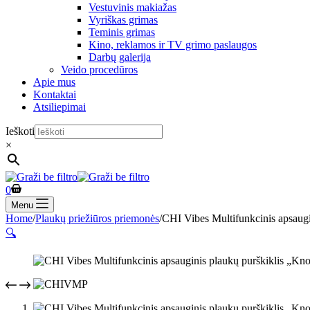
Vestuvinis makiažas
Vyriškas grimas
Teminis grimas
Kino, reklamos ir TV grimo paslaugos
Darbų galerija
Veido procedūros
Apie mus
Kontaktai
Atsiliepimai
Ieškoti
×
Shopping
0
cart
Menu
Home
/
Plaukų priežiūros priemonės
/
CHI Vibes Multifunkcinis apsaugi
🔍