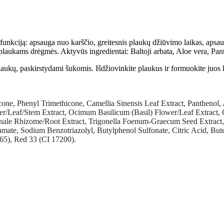
 funkciją: apsauga nuo karščio, greitesnis plaukų džiūvimo laikas, aps
plaukams drėgmės. Aktyvūs ingredientai: Baltoji arbata, Aloe vera, Pan
laukų, paskirstydami šukomis. Išdžiovinkite plaukus ir formuokite juos k
ne, Phenyl Trimethicone, Camellia Sinensis Leaf Extract, Panthenol, A
r/Leaf/Stem Extract, Ocimum Basilicum (Basil) Flower/Leaf Extract, O
nale Rhizome/Root Extract, Trigonella Foenum-Graecum Seed Extract, 
ate, Sodium Benzotriazolyl, Butylphenol Sulfonate, Citric Acid, Bute
565), Red 33 (CI 17200).