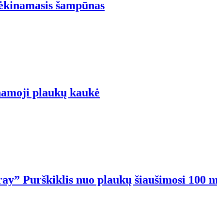
ėkinamasis šampūnas
namoji plaukų kaukė
ray” Purškiklis nuo plaukų šiaušimosi 100 m