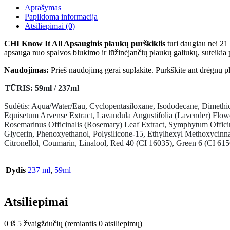
All“
Aprašymas
59ml-
Papildoma informacija
237ml
Atsiliepimai (0)
CHI Know It All Apsauginis plaukų purškiklis
turi daugiau nei 21
apsauga nuo spalvos blukimo ir lūžinėjančių plaukų galiukų, suteikia 
Naudojimas:
Prieš naudojimą gerai suplakite. Purkškite ant drėgnų p
TŪRIS
:
59ml / 237ml
Sudėtis: Aqua/Water/Eau, Cyclopentasiloxane, Isododecane, Dimethico
Equisetum Arvense Extract, Lavandula Angustifolia (Lavender) Flowe
Rosemarinus Officinalis (Rosemary) Leaf Extract, Symphytum Offici
Glycerin, Phenoxyethanol, Polysilicone-15, Ethylhexyl Methoxycinnam
Citronellol, Coumarin, Linalool, Red 40 (CI 16035), Green 6 (CI 61
Dydis
237 ml
,
59ml
Atsiliepimai
0 iš 5 žvaigždučių (remiantis 0 atsiliepimų)