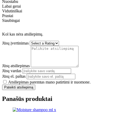
Nuostabu
Labai gerai
Vidutiniškai
Prastai
Siaubingai
Kol kas nėra atsiliepimų.
Jūsų įvertinimas
Jūsų atsiliepimas
Jūsų vardas
Jūsų el. paštas
Atsiliepimas paremtas mano patirtimi ir nuomone.
Pateikti atsiliepimą
Panašūs produktai
Price
This
range:
product