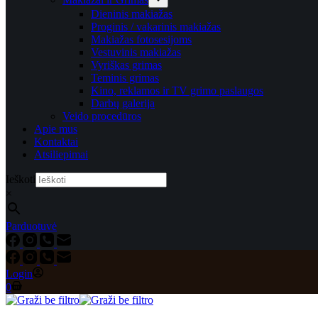
Dieninis makiažas
Proginis / vakarinis makiažas
Makiažas fotosesijoms
Vestuvinis makiažas
Vyriškas grimas
Teminis grimas
Kino, reklamos ir TV grimo paslaugos
Darbų galerija
Veido procedūros
Apie mus
Kontaktai
Atsiliepimai
Ieškoti
×
Parduotuvė
Login
Shopping
0
cart