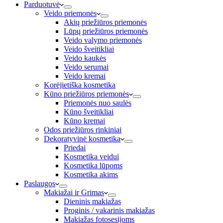
Parduotuvė
Veido priemonės
Akių priežiūros priemonės
Lūpų priežiūros priemonės
Veido valymo priemonės
Veido šveitikliai
Veido kaukės
Veido serumai
Veido kremai
Korėjietiška kosmetika
Kūno priežiūros priemonės
Priemonės nuo saulės
Kūno šveitikliai
Kūno kremai
Odos priežiūros rinkiniai
Dekoratyvinė kosmetika
Priedai
Kosmetika veidui
Kosmetika lūpoms
Kosmetika akims
Paslaugos
Makiažai ir Grimas
Dieninis makiažas
Proginis / vakarinis makiažas
Makiažas fotosesijoms