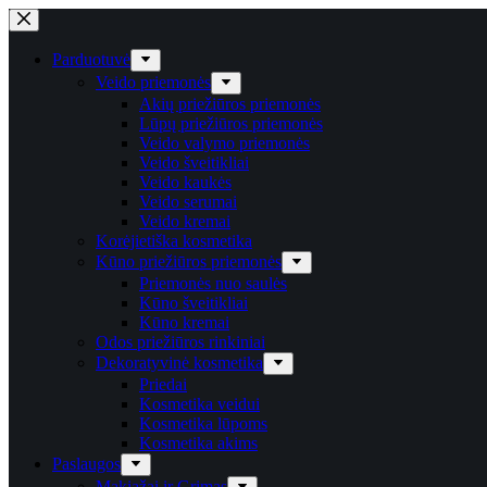
Skip
to
content
Parduotuvė
Veido priemonės
Akių priežiūros priemonės
Lūpų priežiūros priemonės
Veido valymo priemonės
Veido šveitikliai
Veido kaukės
Veido serumai
Veido kremai
Korėjietiška kosmetika
Kūno priežiūros priemonės
Priemonės nuo saulės
Kūno šveitikliai
Kūno kremai
Odos priežiūros rinkiniai
Dekoratyvinė kosmetika
Priedai
Kosmetika veidui
Kosmetika lūpoms
Kosmetika akims
Paslaugos
Makiažai ir Grimas