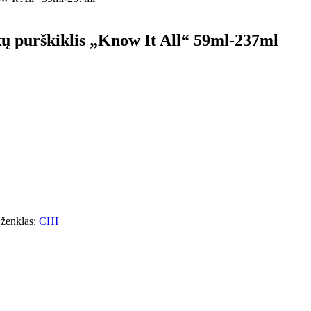
kų purškiklis „Know It All“ 59ml-237ml
 ženklas:
CHI