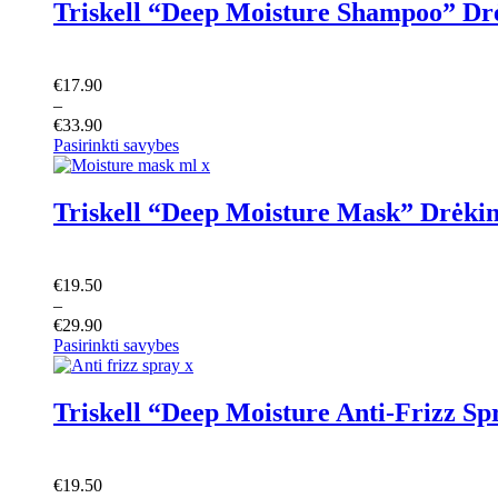
€17.90
has
Triskell “Deep Moisture Shampoo” Dr
through
multiple
€33.90
variants.
The
options
€
17.90
may
–
be
€
33.90
chosen
Pasirinkti savybes
Price
This
on
range:
product
the
€19.50
has
product
Triskell “Deep Moisture Mask” Drėki
through
multiple
page
€29.90
variants.
The
options
€
19.50
may
–
be
€
29.90
chosen
Pasirinkti savybes
on
the
product
Triskell “Deep Moisture Anti-Frizz Sp
page
€
19.50