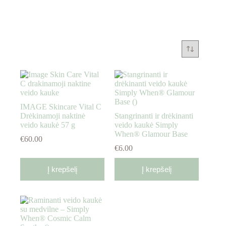
IMAGE Skincare Vital C
Drėkinamoji naktinė
Stangrinanti ir drėkinanti
veido kaukė 57 g
veido kaukė Simply
When® Glamour Base
€
60.00
€
6.00
Į krepšelį
Į krepšelį