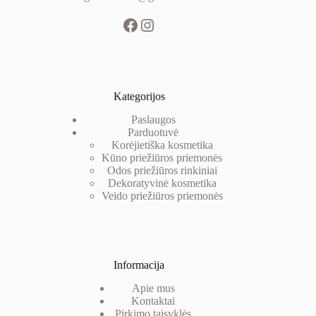
Kategorijos
Paslaugos
Parduotuvė
Korėjietiška kosmetika
Kūno priežiūros priemonės
Odos priežiūros rinkiniai
Dekoratyvinė kosm
etika
Veido priežiūros priemonės
Informacija
Apie mus
Kontaktai
Pirkimo taisyklės