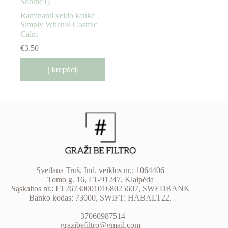
Raminanti veido kaukė
Simply When® Cosmic
Calm
€
3.50
Į krepšelį
Svetlana Truš. Ind. veiklos nr.: 1064406
Tomo g. 16, LT-91247, Klaipėda
Sąskaitos nr.: LT267300010168025607, SWEDBANK
Banko kodas: 73000, SWIFT: HABALT22.
+37060987514
grazibefiltro@gmail.com