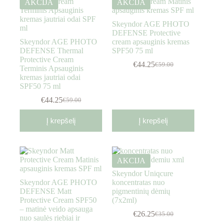
AKCIJA
AKCIJA
Skeyndor AGE PHOTO
DEFENSE Protective
Skeyndor AGE PHOTO
cream apsauginis kremas
DEFENSE Thermal
SPF50 75 ml
Protective Cream
€
44.25
€
59.00
Terminis Apsauginis
kremas jautriai odai
SPF50 75 ml
€
44.25
€
59.00
Į krepšelį
Į krepšelį
AKCIJA
Skeyndor Uniqcure
Skeyndor AGE PHOTO
koncentratas nuo
DEFENSE Matt
pigmentinių dėmių
Protective Cream SPF50
(7x2ml)
– matinė veido apsauga
€
26.25
€
35.00
nuo saulės riebiai ir