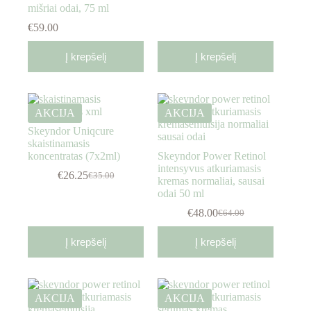
mišriai odai, 75 ml
€
59.00
Į krepšelį
Į krepšelį
AKCIJA
AKCIJA
Skeyndor Uniqcure
skaistinamasis
koncentratas (7x2ml)
Skeyndor Power Retinol
intensyvus atkuriamasis
€
26.25
€
35.00
kremas normaliai, sausai
odai 50 ml
€
48.00
€
64.00
Į krepšelį
Į krepšelį
AKCIJA
AKCIJA