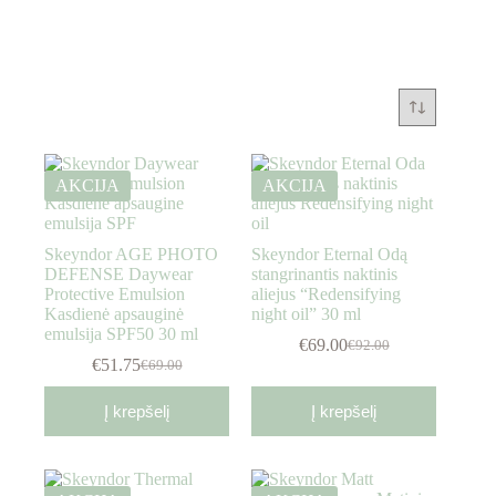
AKCIJA
AKCIJA
Skeyndor AGE PHOTO
Skeyndor Eternal Odą
DEFENSE Daywear
stangrinantis naktinis
Protective Emulsion
aliejus “Redensifying
Kasdienė apsauginė
night oil” 30 ml
emulsija SPF50 30 ml
€
69.00
€
92.00
€
51.75
€
69.00
Į krepšelį
Į krepšelį