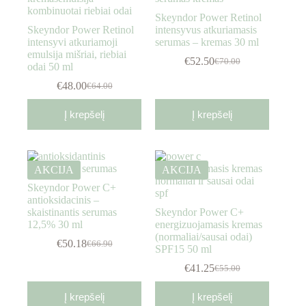
Skeyndor Power Retinol
Skeyndor Power Retinol
intensyvus atkuriamasis
intensyvi atkuriamoji
serumas – kremas 30 ml
emulsija mišriai, riebiai
€
52.50
€
70.00
odai 50 ml
€
48.00
€
64.00
Į krepšelį
Į krepšelį
AKCIJA
AKCIJA
Skeyndor Power C+
antioksidacinis –
skaistinantis serumas
Skeyndor Power C+
12,5% 30 ml
energizuojamasis kremas
(normaliai/sausai odai)
€
50.18
€
66.90
SPF15 50 ml
€
41.25
€
55.00
Į krepšelį
Į krepšelį