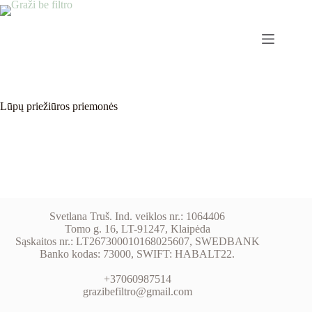
Lūpų priežiūros priemonės
Svetlana Truš. Ind. veiklos nr.: 1064406
Tomo g. 16, LT-91247, Klaipėda
Sąskaitos nr.: LT267300010168025607, SWEDBANK
Banko kodas: 73000, SWIFT: HABALT22.
+37060987514
grazibefiltro@gmail.com