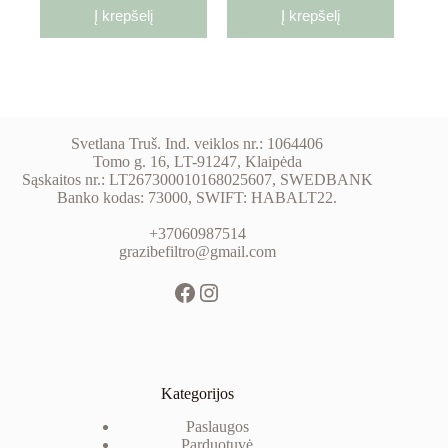
Į krepšelį
Į krepšelį
Svetlana Truš. Ind. veiklos nr.: 1064406
Tomo g. 16, LT-91247, Klaipėda
Sąskaitos nr.: LT267300010168025607, SWEDBANK
Banko kodas: 73000, SWIFT: HABALT22.
+37060987514
grazibefiltro@gmail.com
Kategorijos
Paslaugos
Parduotuvė