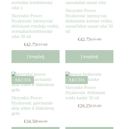
Skeyndor Power
Skeyndor Power
Hyaluronic intensyviai
Hyaluronic intensyviai
drėkinantis kremas veidui,
drėkinanti emulsija veidui,
sausai/labai sausai odai 50
normaliai/kombinuotai
ml
odai 50 ml
€
42.75
€
57.00
€
42.75
€
57.00
Į krepšelį
Į krepšelį
AKCIJA
AKCIJA
Skeyndor Power
Hyaluronic drėkinanti
Skeyndor Power
veido kaukė 50 ml
Hyaluronic gaivinantis
€
26.25
€
35.00
akių srities ir blakstienų
gelis
€
34.50
€
46.00