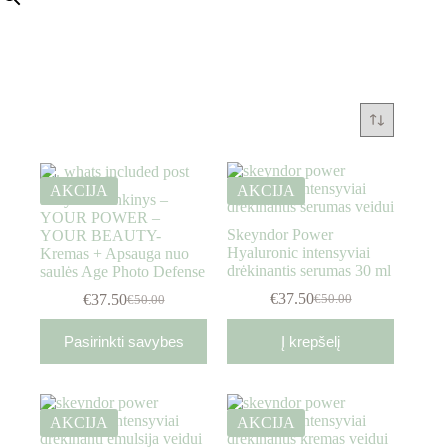
AKCIJA
AKCIJA
Skeyndor rinkinys –
YOUR POWER –
Skeyndor Power
YOUR BEAUTY-
Hyaluronic intensyviai
Kremas + Apsauga nuo
drėkinantis serumas 30 ml
saulės Age Photo Defense
€
37.50
€
37.50
€
50.00
€
50.00
Pasirinkti savybes
Į krepšelį
AKCIJA
AKCIJA