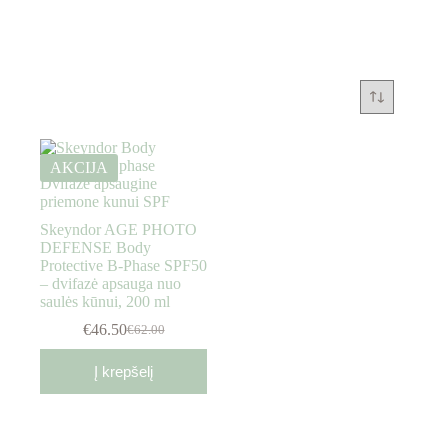
AKCIJA
Skeyndor AGE PHOTO
DEFENSE Body
Protective B-Phase SPF50
– dvifazė apsauga nuo
saulės kūnui, 200 ml
€
46.50
€
62.00
Į krepšelį