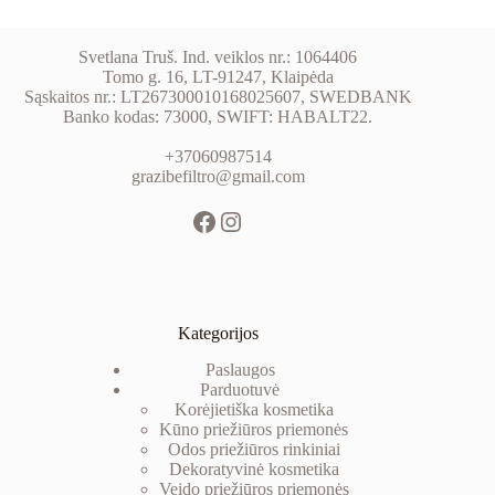
Svetlana Truš. Ind. veiklos nr.: 1064406
Tomo g. 16, LT-91247, Klaipėda
Sąskaitos nr.: LT267300010168025607, SWEDBANK
Banko kodas: 73000, SWIFT: HABALT22.
+37060987514
grazibefiltro@gmail.com
Kategorijos
Paslaugos
Parduotuvė
Korėjietiška kosmetika
Kūno priežiūros priemonės
Odos priežiūros rinkiniai
Dekoratyvinė kosm
etika
Veido priežiūros priemonės