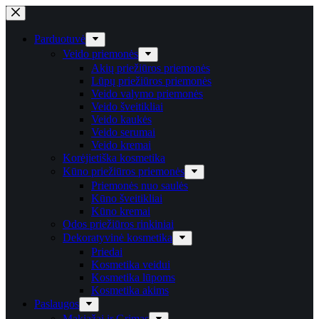
Parduotuvė
Veido priemonės
Akių priežiūros priemonės
Lūpų priežiūros priemonės
Veido valymo priemonės
Veido šveitikliai
Veido kaukės
Veido serumai
Veido kremai
Korėjietiška kosmetika
Kūno priežiūros priemonės
Priemonės nuo saulės
Kūno šveitikliai
Kūno kremai
Odos priežiūros rinkiniai
Dekoratyvinė kosmetika
Priedai
Kosmetika veidui
Kosmetika lūpoms
Kosmetika akims
Paslaugos
Makiažai ir Grimas