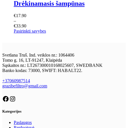
Drėkinamasis šampūnas
€
17.90
–
€
33.90
Pasirinkti savybes
Svetlana Truš. Ind. veiklos nr.: 1064406
Tomo g. 16, LT-91247, Klaipėda
Sąskaitos nr.: LT267300010168025607, SWEDBANK
Banko kodas: 73000, SWIFT: HABALT22.
+37060987514
grazibefiltro@gmail.com
Kategorijos
Paslaugos
Parduotuvė