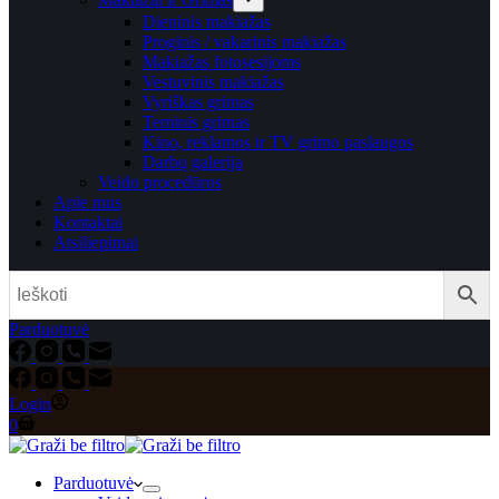
Dieninis makiažas
Proginis / vakarinis makiažas
Makiažas fotosesijoms
Vestuvinis makiažas
Vyriškas grimas
Teminis grimas
Kino, reklamos ir TV grimo paslaugos
Darbų galerija
Veido procedūros
Apie mus
Kontaktai
Atsiliepimai
Parduotuvė
Login
0
Parduotuvė