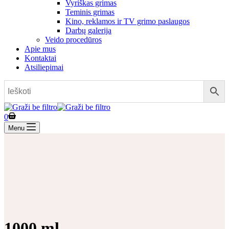
Vyriškas grimas
Teminis grimas
Kino, reklamos ir TV grimo paslaugos
Darbų galerija
Veido procedūros
Apie mus
Kontaktai
Atsiliepimai
0
Menu
1000 ml