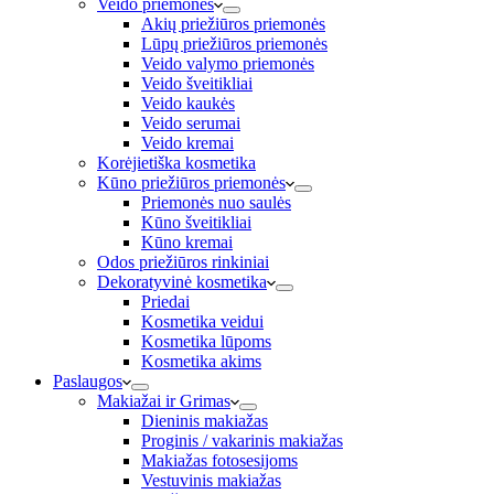
Veido priemonės
Akių priežiūros priemonės
Lūpų priežiūros priemonės
Veido valymo priemonės
Veido šveitikliai
Veido kaukės
Veido serumai
Veido kremai
Korėjietiška kosmetika
Kūno priežiūros priemonės
Priemonės nuo saulės
Kūno šveitikliai
Kūno kremai
Odos priežiūros rinkiniai
Dekoratyvinė kosmetika
Priedai
Kosmetika veidui
Kosmetika lūpoms
Kosmetika akims
Paslaugos
Makiažai ir Grimas
Dieninis makiažas
Proginis / vakarinis makiažas
Makiažas fotosesijoms
Vestuvinis makiažas